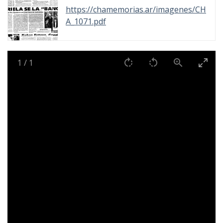
https://chamemorias.ar/imagenes/CH
A_1071.pdf
1
/
1