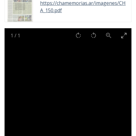
https://chamemorias.ar/imagenes/CH
A_150.pdf
1
/
1