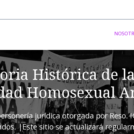
NOSOTR
ria Histórica de l
ad Homosexual Ar
personería jurídica otorgada por Reso. 
zados. |Este sitio se actualizará regular