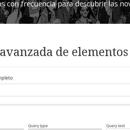
os con frecuencia para descubrir las n
avanzada de elementos
mpleto
Query type
Query text