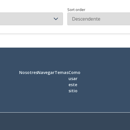
Sort order
Nosotres
Navegar
Temas
Como
usar
este
sitio