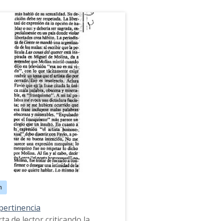
m
pertinencia
ta de lector criticando la