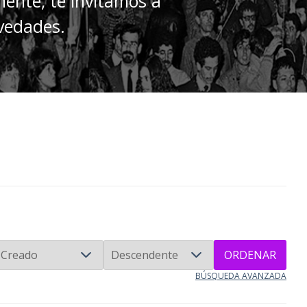
mente, te invitamos a
ovedades.
ORDENAR
BÚSQUEDA AVANZADA