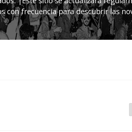
zados. |Este sitio se actualizará regular
os con frecuencia para descubrir las n