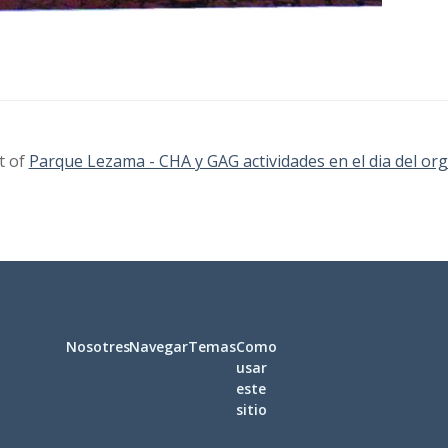
t of
Parque Lezama - CHA y GAG actividades en el dia del org
Nosotres
Navegar
Temas
Como
usar
este
sitio