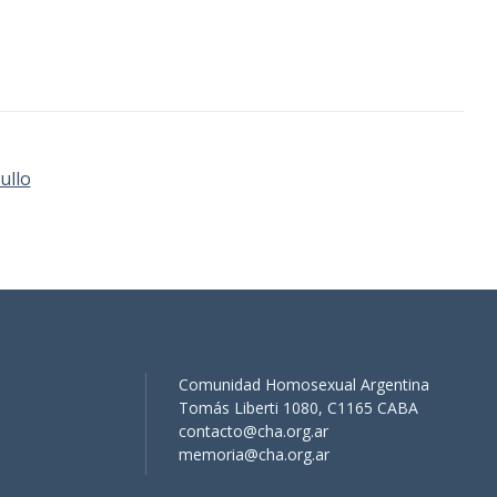
ullo
Comunidad Homosexual Argentina
Tomás Liberti 1080, C1165 CABA
contacto@cha.org.ar
memoria@cha.org.ar